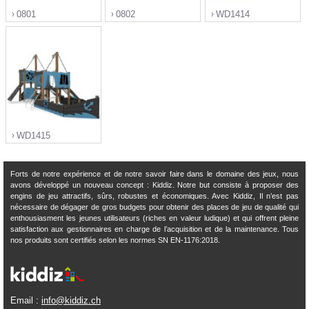
0801
0802
WD1414
">
">
">
WD1415
Forts de notre expérience et de notre savoir faire dans le domaine des jeux, nous
avons développé un nouveau concept : Kiddiz. Notre but consiste à proposer des
engins de jeu attractifs, sûrs, robustes et économiques. Avec Kiddiz, Il n’est pas
">
nécessaire de dégager de gros budgets pour obtenir des places de jeu de qualité qui
enthousiasment les jeunes utilisateurs (riches en valeur ludique) et qui offrent pleine
satisfaction aux gestionnaires en charge de l’acquisition et de la maintenance. Tous
nos produits sont certifiés selon les normes SN EN-1176:2018.
Email :
info@kiddiz.ch