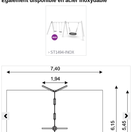
Également disponible en acier inoxydable
ST1494-INOX
">