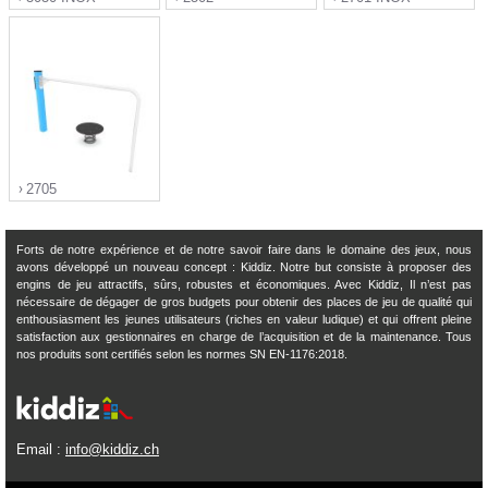
">
">
">
2705
Forts de notre expérience et de notre savoir faire dans le domaine des jeux, nous
avons développé un nouveau concept : Kiddiz. Notre but consiste à proposer des
engins de jeu attractifs, sûrs, robustes et économiques. Avec Kiddiz, Il n’est pas
">
nécessaire de dégager de gros budgets pour obtenir des places de jeu de qualité qui
enthousiasment les jeunes utilisateurs (riches en valeur ludique) et qui offrent pleine
satisfaction aux gestionnaires en charge de l’acquisition et de la maintenance. Tous
nos produits sont certifiés selon les normes SN EN-1176:2018.
Email :
info@kiddiz.ch