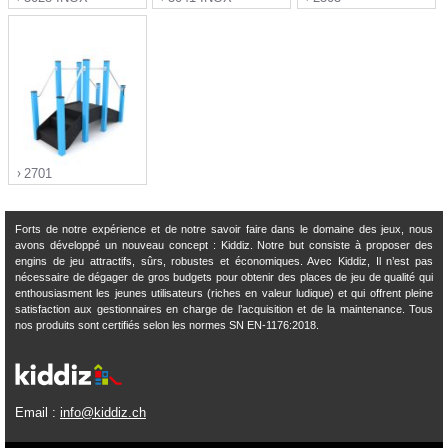
">
">
">
2701
Forts de notre expérience et de notre savoir faire dans le domaine des jeux, nous
avons développé un nouveau concept : Kiddiz. Notre but consiste à proposer des
engins de jeu attractifs, sûrs, robustes et économiques. Avec Kiddiz, Il n’est pas
">
nécessaire de dégager de gros budgets pour obtenir des places de jeu de qualité qui
enthousiasment les jeunes utilisateurs (riches en valeur ludique) et qui offrent pleine
satisfaction aux gestionnaires en charge de l’acquisition et de la maintenance. Tous
nos produits sont certifiés selon les normes SN EN-1176:2018.
Email :
info@kiddiz.ch