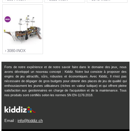
">
">
">
3080-INOX
Forts de notre expérience et de notre savoir faire dans le domaine des jeux, nous
avons développé un nouveau concept : Kiddiz. Notre but consiste à proposer des
engins de jeu attractifs, sûrs, robustes et économiques. Avec Kiddiz, Il n’est pas
">
nécessaire de dégager de gros budgets pour obtenir des places de jeu de qualité qui
enthousiasment les jeunes utilisateurs (riches en valeur ludique) et qui offrent pleine
satisfaction aux gestionnaires en charge de l’acquisition et de la maintenance. Tous
nos produits sont certifiés selon les normes SN EN-1176:2018.
Email :
info@kiddiz.ch