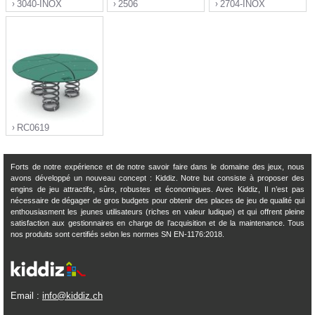
3040-INOX
2506
2704-INOX
">
">
">
RC0619
Forts de notre expérience et de notre savoir faire dans le domaine des jeux, nous
avons développé un nouveau concept : Kiddiz. Notre but consiste à proposer des
engins de jeu attractifs, sûrs, robustes et économiques. Avec Kiddiz, Il n’est pas
">
nécessaire de dégager de gros budgets pour obtenir des places de jeu de qualité qui
enthousiasment les jeunes utilisateurs (riches en valeur ludique) et qui offrent pleine
satisfaction aux gestionnaires en charge de l’acquisition et de la maintenance. Tous
nos produits sont certifiés selon les normes SN EN-1176:2018.
Email :
info@kiddiz.ch