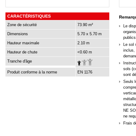
CARACTÉRISTIQUES
Remarqu
Zone de sécurité
73.90 m²
Le disp
organis
Dimensions
5.70 x 5.70 m
publics
Hauteur maximale
2.10 m
Le sol 
inclus,
Hauteur de chute
<0.60 m
deman
Tranche d'âge
Instruc
sols (c
Produit conforme à la norme
EN 1176
sont d
Seuls l
compren
vertica
métall
structu
NE SON
ne req
Frais d