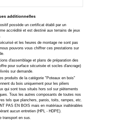
es additionnelles
ositif possède un certificat établi par un
me accrédité et est destiné aux terrains de jeux
.
sécurisé et les heures de montage ne sont pas
 nous pouvons vous chiffrer ces prestations sur
de.
tions d'assemblage et plans de préparation des
offre pour surface sécurisée et socles d'ancrage)
élivrés sur demande.
es produits de la catégorie "Poteaux en bois"
nent du bois uniquement pour les piliers
ux qui sont tous situés hors sol sur piètements
iques. Tous les autres composants de toutes nos
res tels que planchers, parois, toits, rampes, etc.
T PAS EN BOIS mais en matériaux inaltérables
uérant aucun entretien (HPL - HDPE).
e transport en sus.