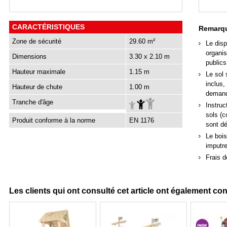
CARACTÉRISTIQUES
Remarqu
Zone de sécurité
29.60 m²
Le disp
organis
Dimensions
3.30 x 2.10 m
publics
Hauteur maximale
1.15 m
Le sol 
inclus,
Hauteur de chute
1.00 m
deman
Tranche d'âge
Instruc
sols (c
Produit conforme à la norme
EN 1176
sont d
Le bois
imputre
Frais d
Les clients qui ont consulté cet article ont également co