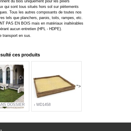
nent du bois uniquement pour les piliers
ux qui sont tous situés hors sol sur piètements
iques. Tous les autres composants de toutes nos
res tels que planchers, parois, toits, rampes, etc.
T PAS EN BOIS mais en matériaux inaltérables
uérant aucun entretien (HPL - HDPE).
e transport en sus.
nsulté ces produits
">
ANS DOSSIER
WD1458
z.