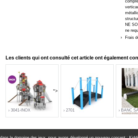
compren
vertica
métall
structu
NE SON
ne req
Frais d
Les clients qui ont consulté cet article ont également co
">
3041-INOX
2701
BANC S
re dans le domaine des jeux, nous avons développé un nouveau concept : Kiddi