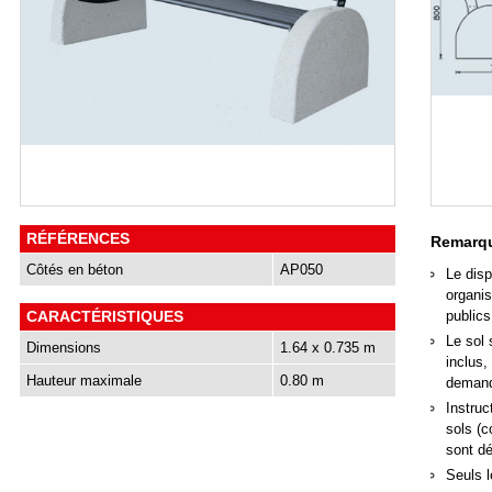
RÉFÉRENCES
Remarqu
Côtés en béton
AP050
Le disp
organis
CARACTÉRISTIQUES
publics
Le sol 
Dimensions
1.64 x 0.735 m
inclus,
Hauteur maximale
0.80 m
deman
Instruc
sols (c
sont d
Seuls l