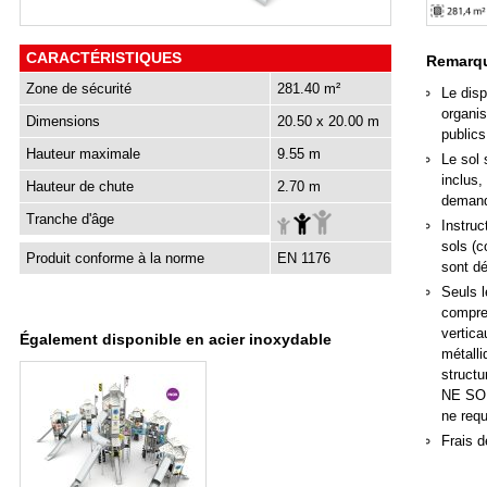
CARACTÉRISTIQUES
Remarqu
Zone de sécurité
281.40 m²
Le disp
organis
Dimensions
20.50 x 20.00 m
publics
Hauteur maximale
9.55 m
Le sol 
inclus,
Hauteur de chute
2.70 m
deman
Tranche d'âge
Instruc
sols (c
Produit conforme à la norme
EN 1176
sont d
Seuls l
compren
vertica
Également disponible en acier inoxydable
métall
structu
NE SON
ne req
Frais d