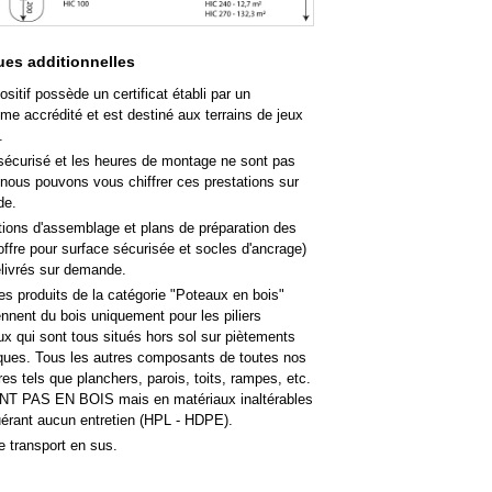
es additionnelles
ositif possède un certificat établi par un
me accrédité et est destiné aux terrains de jeux
.
sécurisé et les heures de montage ne sont pas
 nous pouvons vous chiffrer ces prestations sur
de.
tions d'assemblage et plans de préparation des
offre pour surface sécurisée et socles d'ancrage)
élivrés sur demande.
es produits de la catégorie "Poteaux en bois"
nent du bois uniquement pour les piliers
ux qui sont tous situés hors sol sur piètements
iques. Tous les autres composants de toutes nos
res tels que planchers, parois, toits, rampes, etc.
T PAS EN BOIS mais en matériaux inaltérables
uérant aucun entretien (HPL - HDPE).
e transport en sus.