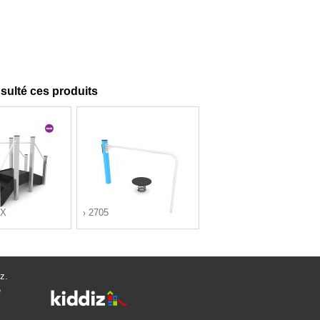
nsulté ces produits
OX
2705
z.
">
">
e