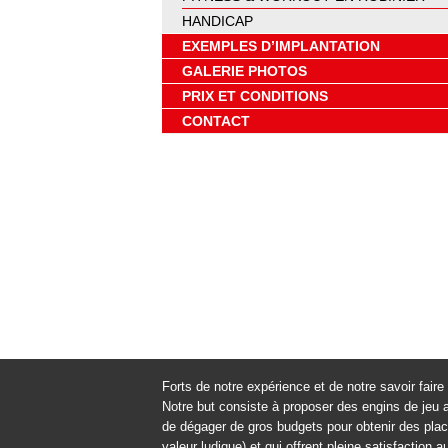
HANDICAP
EXEMPLES D’IMPLANTATION
GALERIE PHOTOS
PRIX ET CONDITIONS
CONTACT
Forts de notre expérience et de notre savoir fai
Notre but consiste à proposer des engins de jeu a
de dégager de gros budgets pour obtenir des place
valeur ludique) et qui offrent pleine satisfaction