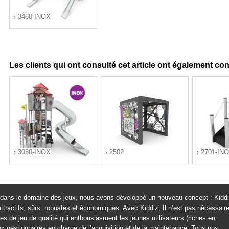
3460-INOX
Les clients qui ont consulté cet article ont également co
">
3030-INOX
2502
2701-IN
re dans le domaine des jeux, nous avons développé un nouveau concept : Kiddi
">
">
ttractifs, sûrs, robustes et économiques. Avec Kiddiz, Il n’est pas nécessair
s de jeu de qualité qui enthousiasment les jeunes utilisateurs (riches en
 aux gestionnaires en charge de l’acquisition et de la maintenance. Tous nos