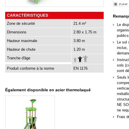
CARACTÉRISTIQUES
Remarqu
Zone de sécurité
21.4 m²
Le disp
organis
Dimensions
2.80 x 1.75 m
publics
Hauteur maximale
3.80 m
Le sol 
inclus,
Hauteur de chute
1.20 m
deman
Tranche d'âge
Instruc
sols (c
Produit conforme à la norme
EN 1176
sont d
Seuls l
compren
vertica
Également disponible en acier thermolaqué
métall
structu
NE SON
ne req
Frais d