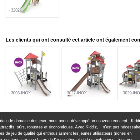
3202
Les clients qui ont consulté cet article ont également co
">
3003-INOX
3027-INOX
3029-IN
re dans le domaine des jeux, nous avons développé un nouveau concept : Kiddi
">
">
ttractifs, sûrs, robustes et économiques. Avec Kiddiz, Il n’est pas nécessair
s de jeu de qualité qui enthousiasment les jeunes utilisateurs (riches en
 aux gestionnaires en charge de l’acquisition et de la maintenance. Tous nos