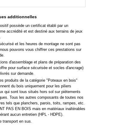
es additionnelles
ositif possède un certificat établi par un
me accrédité et est destiné aux terrains de jeux
.
sécurisé et les heures de montage ne sont pas
 nous pouvons vous chiffrer ces prestations sur
de.
tions d'assemblage et plans de préparation des
offre pour surface sécurisée et socles d'ancrage)
élivrés sur demande.
es produits de la catégorie "Poteaux en bois"
nent du bois uniquement pour les piliers
ux qui sont tous situés hors sol sur piètements
iques. Tous les autres composants de toutes nos
res tels que planchers, parois, toits, rampes, etc.
T PAS EN BOIS mais en matériaux inaltérables
uérant aucun entretien (HPL - HDPE).
e transport en sus.