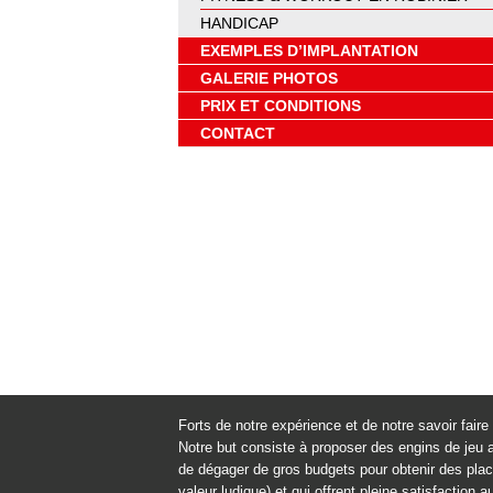
HANDICAP
EXEMPLES D’IMPLANTATION
GALERIE PHOTOS
PRIX ET CONDITIONS
CONTACT
Forts de notre expérience et de notre savoir fai
Notre but consiste à proposer des engins de jeu a
de dégager de gros budgets pour obtenir des place
valeur ludique) et qui offrent pleine satisfaction