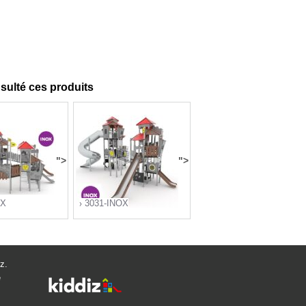
nsulté ces produits
">
">
OX
3031-INOX
z.
e