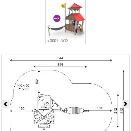
3001-INOX
">