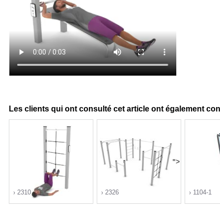
Les clients qui ont consulté cet article ont également co
">
2310
2326
1104-1