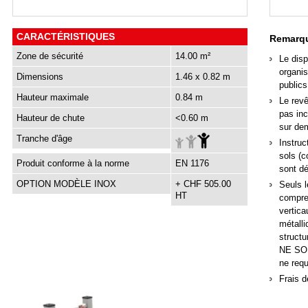
CARACTÉRISTIQUES
Remarqu
Zone de sécurité
14.00 m²
Le disp
organis
Dimensions
1.46 x 0.82 m
publics
Hauteur maximale
0.84 m
Le rev
pas inc
Hauteur de chute
<0.60 m
sur de
Tranche d'âge
Instruc
sols (c
Produit conforme à la norme
EN 1176
sont d
OPTION MODÈLE INOX
+ CHF 505.00
Seuls l
HT
compren
vertica
métall
structu
NE SON
ne req
Frais d