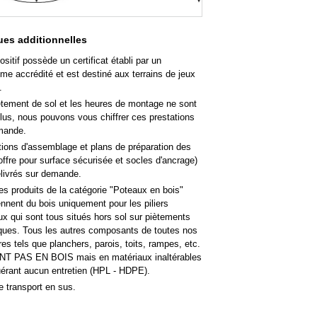
es additionnelles
ositif possède un certificat établi par un
me accrédité et est destiné aux terrains de jeux
.
êtement de sol et les heures de montage ne sont
lus, nous pouvons vous chiffrer ces prestations
mande.
tions d'assemblage et plans de préparation des
offre pour surface sécurisée et socles d'ancrage)
élivrés sur demande.
es produits de la catégorie "Poteaux en bois"
nent du bois uniquement pour les piliers
ux qui sont tous situés hors sol sur piètements
iques. Tous les autres composants de toutes nos
res tels que planchers, parois, toits, rampes, etc.
T PAS EN BOIS mais en matériaux inaltérables
uérant aucun entretien (HPL - HDPE).
e transport en sus.