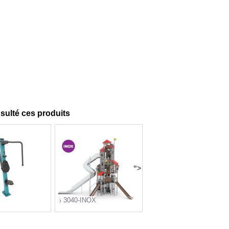
nsulté ces produits
">
3040-INOX